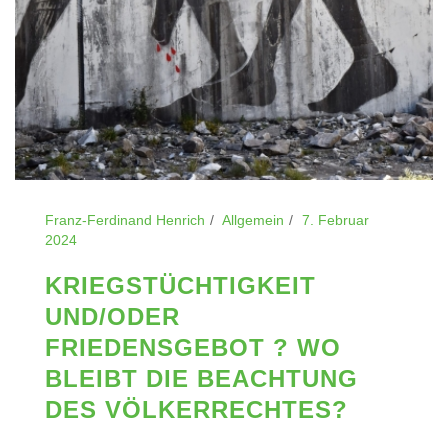
Franz-Ferdinand Henrich
Allgemein
7. Februar
2024
KRIEGSTÜCHTIGKEIT
UND/ODER
FRIEDENSGEBOT ? WO
BLEIBT DIE BEACHTUNG
DES VÖLKERRECHTES?