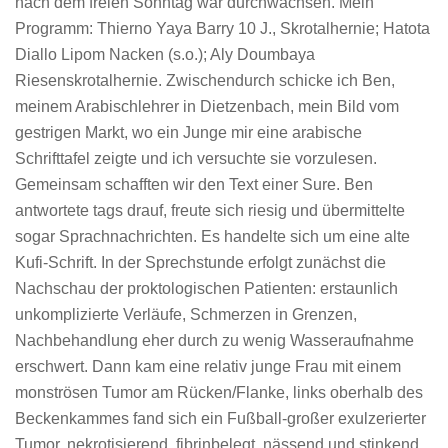
nach dem freien Sonntag war durchwachsen. Mein
Programm: Thierno Yaya Barry 10 J., Skrotalhernie; Hatota
Diallo Lipom Nacken (s.o.); Aly Doumbaya
Riesenskrotalhernie. Zwischendurch schicke ich Ben,
meinem Arabischlehrer in Dietzenbach, mein Bild vom
gestrigen Markt, wo ein Junge mir eine arabische
Schrifttafel zeigte und ich versuchte sie vorzulesen.
Gemeinsam schafften wir den Text einer Sure. Ben
antwortete tags drauf, freute sich riesig und übermittelte
sogar Sprachnachrichten. Es handelte sich um eine alte
Kufi-Schrift. In der Sprechstunde erfolgt zunächst die
Nachschau der proktologischen Patienten: erstaunlich
unkomplizierte Verläufe, Schmerzen in Grenzen,
Nachbehandlung eher durch zu wenig Wasseraufnahme
erschwert. Dann kam eine relativ junge Frau mit einem
monströsen Tumor am Rücken/Flanke, links oberhalb des
Beckenkammes fand sich ein Fußball-großer exulzerierter
Tumor, nekrotisierend, fibrinbelegt, nässend und stinkend,