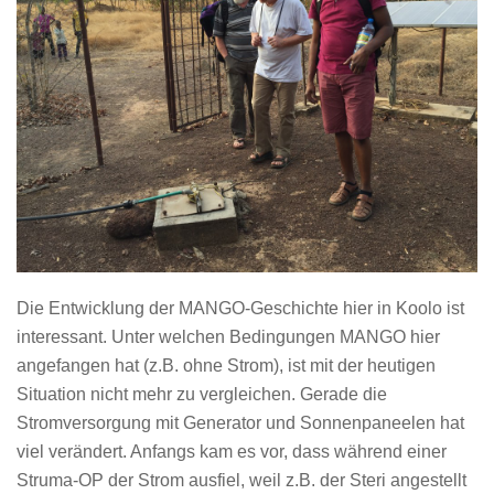
Die Entwicklung der MANGO-Geschichte hier in Koolo ist
interessant. Unter welchen Bedingungen MANGO hier
angefangen hat (z.B. ohne Strom), ist mit der heutigen
Situation nicht mehr zu vergleichen. Gerade die
Stromversorgung mit Generator und Sonnenpaneelen hat
viel verändert. Anfangs kam es vor, dass während einer
Struma-OP der Strom ausfiel, weil z.B. der Steri angestellt