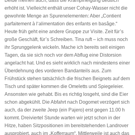
Beide meinen auch, dass die Krampfneigung deutlich
erhöht ist. Vielleicht enthält unser Cohay-Wasser nicht die
gewohnte Menge an Spurenelementen: Aber „Contient
parfaitement à l‘alimentation des enfants en basâge.“
Heute früh geht eine andere Gruppe zur Visite. Zeit für’s
große Geschäft, für’s Schreiben. Tina ruft – ich muss noch
ihr Sprunggelenk wickeln. Mache ich bereits seit einigen
Tagen, da sie sich noch vor dem Abflug eine Distorsion
angelacht hat. Und es sieht wirklich nach mindestens einer
Überdehnung des vorderen Bandanteils aus. Zum
Frühstück stehen tatsächlich die frischen Beignets auf dem
Tisch und später kommen die Omeletts und Spiegeleier.
Ansonsten wie gehabt. Bis es richtig losgeht, sind die Eier
schon abgekühlt. Die Abfahrt nach Dogomet verzögert sich
auch, da der zweite Jeep (ein Pajero) erst gegen 11.00 h
kommt. Dreiviertel Stunde warten wir jetzt schon in der
Hitze, haben Sitzpositionen im bereitstehenden Landrover
ausprobiert, auch im „Kofferraum“. Mittlerweile ist auch das