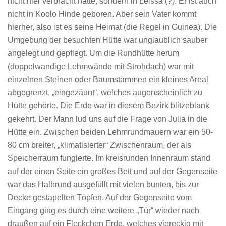
nicht hier verbracht hatte, sondern in Leissa (?). Er ist auch
nicht in Koolo Hinde geboren. Aber sein Vater kommt
hierher, also ist es seine Heimat (die Regel in Guinea). Die
Umgebung der besuchten Hütte war unglaublich sauber
angelegt und gepflegt. Um die Rundhütte herum
(doppelwandige Lehmwände mit Strohdach) war mit
einzelnen Steinen oder Baumstämmen ein kleines Areal
abgegrenzt, „eingezäunt“, welches augenscheinlich zu
Hütte gehörte. Die Erde war in diesem Bezirk blitzeblank
gekehrt. Der Mann lud uns auf die Frage von Julia in die
Hütte ein. Zwischen beiden Lehmrundmauern war ein 50-
80 cm breiter, „klimatisierter“ Zwischenraum, der als
Speicherraum fungierte. Im kreisrunden Innenraum stand
auf der einen Seite ein großes Bett und auf der Gegenseite
war das Halbrund ausgefüllt mit vielen bunten, bis zur
Decke gestapelten Töpfen. Auf der Gegenseite vom
Eingang ging es durch eine weitere „Tür“ wieder nach
draußen auf ein Fleckchen Erde, welches viereckig mit