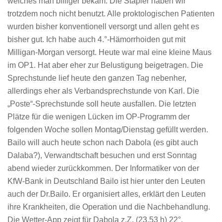
welches man billiger bekam. Die Stapler haben wir
trotzdem noch nicht benutzt. Alle proktologischen Patienten
wurden bisher konventionell versorgt und allen geht es
bisher gut. Ich habe auch 4.°-Hämorrhoiden gut mit
Milligan-Morgan versorgt. Heute war mal eine kleine Maus
im OP1. Hat aber eher zur Belustigung beigetragen. Die
Sprechstunde lief heute den ganzen Tag nebenher,
allerdings eher als Verbandsprechstunde von Karl. Die
„Poste“-Sprechstunde soll heute ausfallen. Die letzten
Plätze für die wenigen Lücken im OP-Programm der
folgenden Woche sollen Montag/Dienstag gefüllt werden.
Bailo will auch heute schon nach Dabola (es gibt auch
Dalaba?), Verwandtschaft besuchen und erst Sonntag
abend wieder zurückkommen. Der Informatiker von der
KfW-Bank in Deutschland Bailo ist hier unter den Leuten
auch der Dr.Bailo. Er organisiert alles, erklärt den Leuten
ihre Krankheiten, die Operation und die Nachbehandlung.
Die Wetter-App zeigt für Dabola z.Z. (23.53 h) 22°,