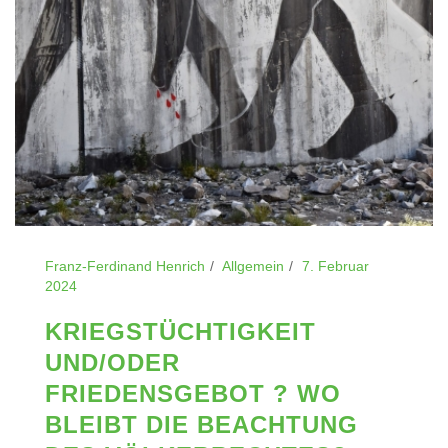
Franz-Ferdinand Henrich
Allgemein
7. Februar
2024
KRIEGSTÜCHTIGKEIT
UND/ODER
FRIEDENSGEBOT ? WO
BLEIBT DIE BEACHTUNG